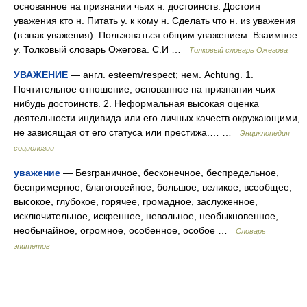
основанное на признании чьих н. достоинств. Достоин
уважения кто н. Питать у. к кому н. Сделать что н. из уважения
(в знак уважения). Пользоваться общим уважением. Взаимное
у. Толковый словарь Ожегова. С.И …
Толковый словарь Ожегова
УВАЖЕНИЕ
— англ. esteem/respect; нем. Achtung. 1.
Почтительное отношение, основанное на признании чьих
нибудь достоинств. 2. Неформальная высокая оценка
деятельности индивида или его личных качеств окружающими,
не зависящая от его статуса или престижа.… …
Энциклопедия
социологии
уважение
— Безграничное, бесконечное, беспредельное,
беспримерное, благоговейное, большое, великое, всеобщее,
высокое, глубокое, горячее, громадное, заслуженное,
исключительное, искреннее, невольное, необыкновенное,
необычайное, огромное, особенное, особое …
Словарь
эпитетов