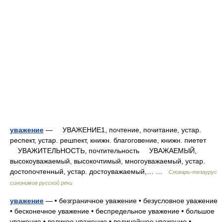
уважение
— УВАЖЕНИЕ1, почтение, почитание, устар.
респект, устар. решпект, книжн. благоговение, книжн. пиетет
УВАЖИТЕЛЬНОСТЬ, почтительность УВАЖАЕМЫЙ,
высокоуважаемый, высокочтимый, многоуважаемый, устар.
достопочтенный, устар. достоуважаемый,… …
Словарь-тезаурус
синонимов русской речи
уважение
— • безграничное уважение • безусловное уважение
• бесконечное уважение • беспредельное уважение • большое
уважение • великое уважение • величайшее уважение •