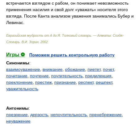
встречается взглядом с рабом, он понимает невозможность
применения насилия и свой долг «уважать» носителя этого
взгляда. После Канта анализом уважения занимались Бубер и
Левинас.
Евразийская мудрость от А до Я. Толковый словарь. — Алматы: Создiк-
Словарь
.
В.И. Зорин
.
2002
.
Игры ⚽
Поможем решить контрольную работу
Синонимы
:
взаимоуважение
,
внимание
,
обожание
,
пиетет
,
почет
,
почитание
,
почтение
,
почтительность
,
предилекция
,
преклонение
,
престиж
,
признание
,
респект
,
решпект
,
уважительность
Антонимы
:
презрение
,
дерзость
,
непочтительность
,
пренебрежение
,
неуважение