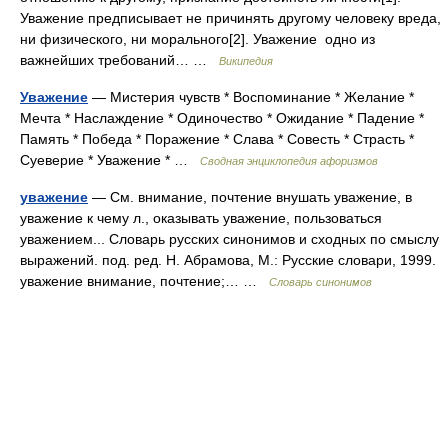
Уважение предписывает не причинять другому человеку вреда,
ни физического, ни морального[2]. Уважение одно из
важнейших требований… …
Википедия
Уважение
— Мистерия чувств * Воспоминание * Желание *
Мечта * Наслаждение * Одиночество * Ожидание * Падение *
Память * Победа * Поражение * Слава * Совесть * Страсть *
Суеверие * Уважение * …
Сводная энциклопедия афоризмов
уважение
— См. внимание, почтение внушать уважение, в
уважение к чему л., оказывать уважение, пользоваться
уважением... Словарь русских синонимов и сходных по смыслу
выражений. под. ред. Н. Абрамова, М.: Русские словари, 1999.
уважение внимание, почтение;… …
Словарь синонимов